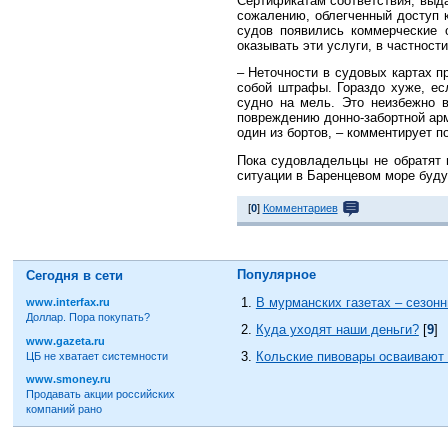
Сертификатам соответствия, выд
сожалению, облегченный доступ к
судов появились коммерческие о
оказывать эти услуги, в частност
– Неточности в судовых картах п
собой штрафы. Гораздо хуже, ес
судно на мель. Это неизбежно в
повреждению донно-забортной арм
один из бортов, – комментирует 
Пока судовладельцы не обратят 
ситуации в Баренцевом море буду
[
0
]
Комментариев
Популярное
Сегодня в сети
В мурманских газетах – сезон
www.interfax.ru
Доллар. Пора покупать?
Куда уходят наши деньги?
[
9
]
www.gazeta.ru
Кольские пивовары осваивают 
ЦБ не хватает системности
www.smoney.ru
Продавать акции российских
компаний рано