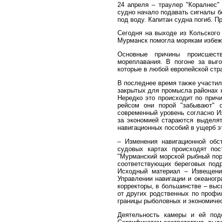
24 апреля – траулер "Коралнес"
судно начало подавать сигналы б
под воду. Капитан судна погиб. 
Сегодня на выходе из Кольского 
Мурманск помогла морякам избеж
Основные причины происшест
мореплавания. В погоне за выг
которые в любой европейской стр
В последнее время также участил
закрытых для промысла районах н
Нередко это происходит по прич
рейсом они порой "забывают" о
современный уровень согласно 
за экономией стараются выделят
навигационных пособий в ущерб э
– Изменения навигационной обс
судовых картах происходят пос
"Мурманский морской рыбный пор
соответствующих береговых подр
Исходный материал – Извещени
Управлении навигации и океаног
корректоры, в большинстве – выс
от других родственных по профи
границы рыболовных и экономичес
Деятельность камеры и ей подо