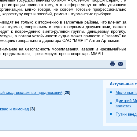
аваемым государственным органом – системой "Моршипсервис". К
 регистрации привел к тому, что в сфере услуг по обслуживанию
рганизации, мягко говоря, не совсем готовые профессионально
и, корректуру карт и пособий, ремонт штурманских приборов.
риводят не только к вторжению в запретные районы, что влечет за
ли штурман, сверившись с недостоверными документами, сажает
едет к повреждению винто-рулевой группы, днищевому прогибу,
атуры, а потеря устойчивости судна может привести к "завалу" на
помощник генерального директора ОАО "ММРП" Антон Артемьев. –
внимание на безопасность мореплавания, аварии и чрезвычайные
т продолжаться, – резюмирует пресс-секретарь ММРП.
Актуальные 
ный спад рекламных предложений
[
20
]
Молочная в
Дмитрий М
валютах
квас и лимонад
[
8
]
Путин внед