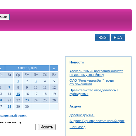
RSS
PDA
Новости
«
»
АПРЕЛЬ, 2009
Алексей Зимин возглавил комитет
Пн
Вт
Ср
Чт
Пт
Сб
Вс
по лесному хозяйству
ОАО "Колэнергосбыт" грозит
1
2
3
4
5
отключениями
6
7
8
9
10
11
12
Правительство определилось с
13
14
15
16
17
18
19
субсидиями
20
21
22
23
24
25
26
Акцент
27
28
29
30
Дорогие друзья!
сширенный поиск
Андрею Гурьеву светит новый срок
кать по тексту:
Шаг назад