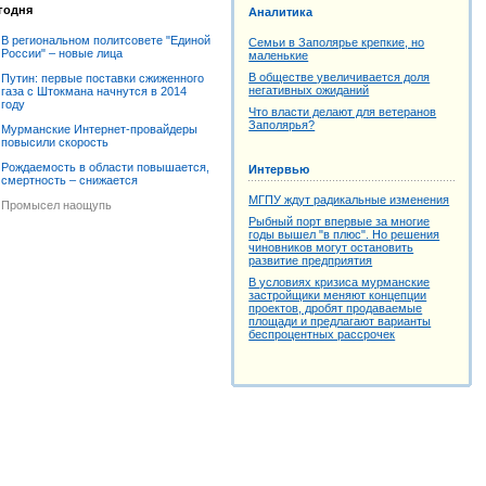
годня
Аналитика
В региональном политсовете "Единой
Семьи в Заполярье крепкие, но
России" – новые лица
маленькие
В обществе увеличивается доля
Путин: первые поставки сжиженного
негативных ожиданий
газа с Штокмана начнутся в 2014
году
Что власти делают для ветеранов
Заполярья?
Мурманские Интернет-провайдеры
повысили скорость
Рождаемость в области повышается,
Интервью
смертность – снижается
МГПУ ждут радикальные изменения
Промысел наощупь
Рыбный порт впервые за многие
годы вышел "в плюс". Но решения
чиновников могут остановить
развитие предприятия
В условиях кризиса мурманские
застройщики меняют концепции
проектов, дробят продаваемые
площади и предлагают варианты
беспроцентных рассрочек