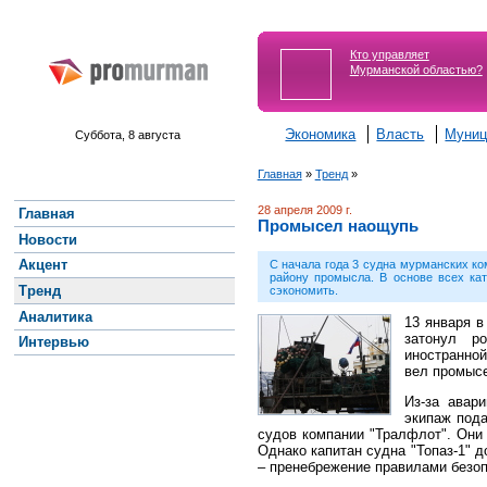
Кто управляет
Мурманской областью?
Экономика
Власть
Муниц
Суббота, 8 августа
Главная
»
Тренд
»
28 апреля 2009 г.
Главная
Промысел наощупь
Новости
Акцент
С начала года 3 судна мурманских ко
району промысла. В основе всех ка
Тренд
сэкономить.
Аналитика
13 января в
затонул ро
Интервью
иностранно
вел промысе
Из-за авар
экипаж пода
судов компании "Тралфлот". Они
Однако капитан судна "Топаз-1" д
– пренебрежение правилами безо