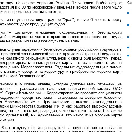
 затонул на севере Норвегии. Экипаж, 17 человек. Рыболовецкое
Се
едствия в 8:00 по московскому времени и вскоре после этого ушло
Причины происшествия выясняются.
залива чуть не затонул траулер "Урал", только близость к порту
ать участи двух предыдущих судов.
вий – халатное отношение судовладельца к безопасности
одой коммерсанты часто стараются вывести на промысел суда,
ане не разрешили бы даже спускать на воду.
ись случаи задержаний береговой охраной российских траулеров в
орвежской экономической зоны и других иностранных государств.
ине халатного отношения штурманов к своим обязанностям: перед
ткорректировать навигационные карты, то есть поднять их на
Извещениям Мореплавателям. Отдельные судовладельцы в погоне
ь минимум средств на корректуру и приобретение морских карт,
той самой "безопасности".
тановки в Мировом океане, которые должны быть отражены на
тоянно, – рассказывает начальник навигационной камеры ОАО
т" Сергей Климовский. – Корректировку их проводят специалисты
азделений, среди них наше – старейшее на Северном бассейне.
я Мореплавателям с Приложениями – выходят еженедельно в
рафии Министерства обороны РФ. У нас работают высококлассные
ших, пятых – шестых, разрядов, с многолетним стажем. В отличие
лю организаций, мы единственные, кто наносит на морские карты
ких зон.
бных структур не лицензируется, а осуществляется согласно