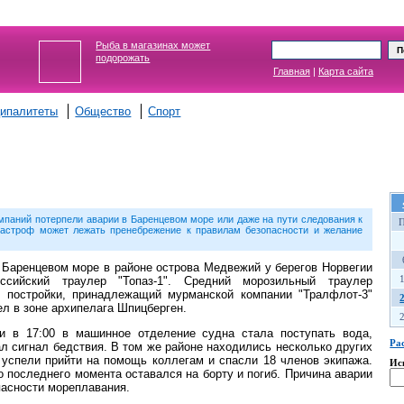
Рыба в магазинах может
подорожать
Главная
|
Карта сайта
ипалитеты
Общество
Спорт
мпаний потерпели аварии в Баренцевом море или даже на пути следования к
тастроф может лежать пренебрежение к правилам безопасности и желание
 Баренцевом море в районе острова Медвежий у берегов Норвегии
ссийский траулер "Топаз-1". Средний морозильный траулер
й постройки, принадлежащий мурманской компании "Тралфлот-3"
л в зоне архипелага Шпицберген.
ии в 17:00 в машинное отделение судна стала поступать вода,
Ра
л сигнал бедствия. В том же районе находились несколько других
 успели прийти на помощь коллегам и спасли 18 членов экипажа.
Ис
о последнего момента оставался на борту и погиб. Причина аварии
пасности мореплавания.