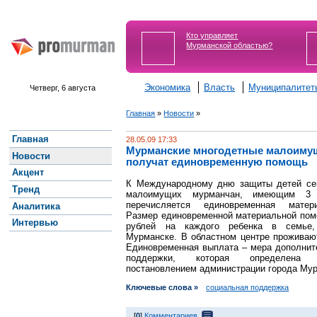
Кто управляет
Мурманской областью?
Экономика
Власть
Муниципалитет
Четверг, 6 августа
Главная
»
Новости
»
Главная
28.05.09 17:33
Мурманские многодетные малоиму
Новости
получат единовременную помощь
Акцент
К Международному дню защиты детей се
Тренд
малоимущих мурманчан, имеющим 3 
перечисляется единовременная матер
Аналитика
Размер единовременной материальной пом
Интервью
рублей на каждого ребенка в семье
Мурманске. В областном центре проживают
Единовременная выплата – мера дополнит
поддержки, которая определена с
постановлением администрации города Му
Ключевые слова »
социальная поддержка
[
0
]
Комментариев