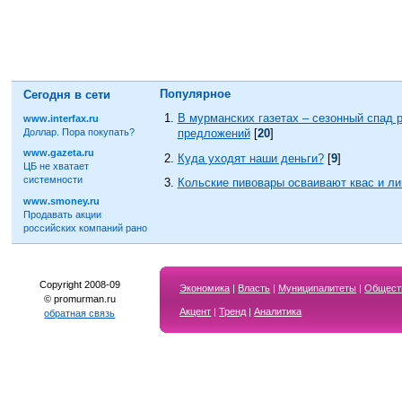
Популярное
Сегодня в сети
В мурманских газетах – сезонный спад 
www.interfax.ru
Доллар. Пора покупать?
предложений
[
20
]
www.gazeta.ru
Куда уходят наши деньги?
[
9
]
ЦБ не хватает
системности
Кольские пивовары осваивают квас и л
www.smoney.ru
Продавать акции
российских компаний рано
Copyright 2008-09
Экономика
|
Власть
|
Муниципалитеты
|
Общест
© promurman.ru
Акцент
|
Тренд
|
Аналитика
обратная связь